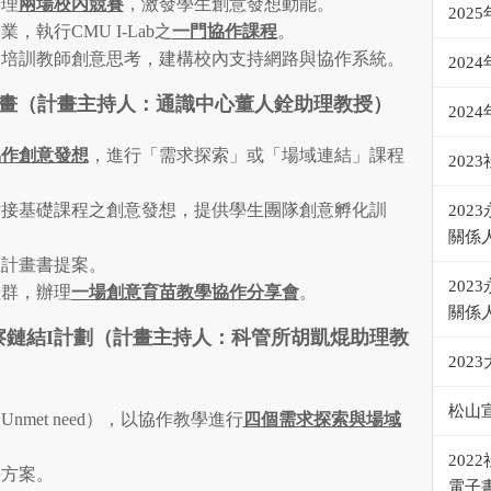
辦理
兩場校內競賽
，激發學生創意發想動能。
202
執行CMU I-Lab之
一門協作課程
。
，培訓教師創意思考，建構校內支持網路與協作系統。
202
I計畫（計畫主持人：通識中心董人銓助理教授）
202
協作創意發想
，進行「需求探索」或「場域連結」課程
20
對接基礎課程之創意發想，提供學生團隊創意孵化訓
20
關係
想計畫書提案。
20
社群，辦理
一場創意育苗教學協作分享會
。
關係
察鏈結
I
計劃（計畫主持人：科管所胡凱焜助理教
202
松山
met need），以協作教學進行
四個需求探索與場域
20
決方案。
電子書