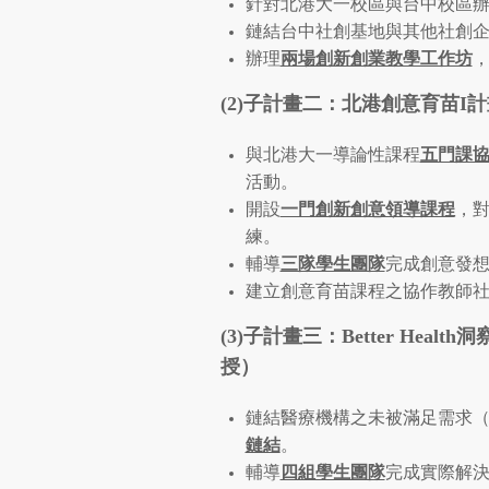
針對北港大一校區與台中校區
鏈結台中社創基地與其他社創企業，
辦理
兩場創新創業教學工作坊
(2)子計畫二：北港創意育苗
與北港大一導論性課程
五門課
活動。
開設
一門創新創意領導課程
，
練。
輔導
三隊學生團隊
完成創意發
建立創意育苗課程之協作教師
(3)子計畫三：
Better Health
洞
授）
鏈結醫療機構之未被滿足需求（Un
鏈結
。
輔導
四組學生團隊
完成實際解