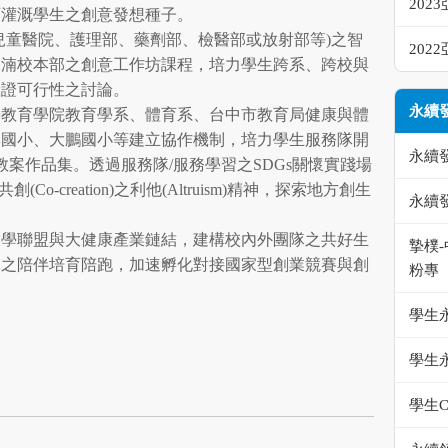
20
育灌溉學生之創意發想種子。
兒童醫院、護理部、藥劑部、檢醫部或放射部等)之智
20
水湳校本部之創意工作坊課程，培力學生跨系、跨校與
驗證可行性之討論。
永續
學教育學院教育學系、體育系、台中市教育局健康與體
興國小、大鵬國小等建立協作機制，培力學生服務隊開
永續
教案作品集。透過服務隊/服務學習之SDGs關懷實踐場
創(Co-creation)之利他(Altruism)精神，探索地方創生
永續
大學聯盟與大健康產業鏈結，建構校內外團隊之共好生
摯樸
隊之陪伴培育陪跑，加速孵化對接國家型創業競賽與創
粉專
學生
學生
學生C