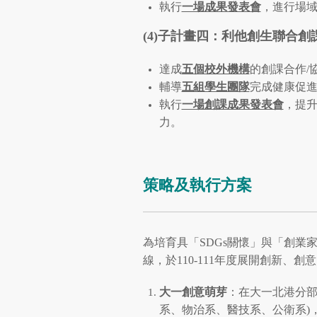
執行
一場成果發表會
，進行場
(4)子計畫四：利他創生聯合創
達成
五個校外機構
的創課合作/
輔導
五組學生團隊
完成健康促
執行
一場創課成果發表會
，提
力。
策略及執行方案
為培育具「SDGs關懷」與「創業家
線，於110-111年度展開創新
大一創意萌芽
：在大一北港分部
系、物治系、醫技系、公衛系)