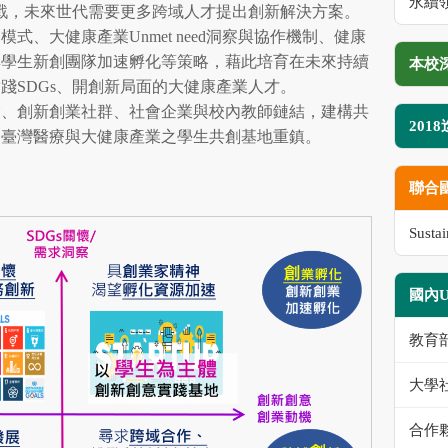
永續領
挑戰，未來世代需要更多跨域人才提出創新解決方案。
式、大健康產業Unmet need洞察與協作機制、健康
與學生新創團隊加速孵化等策略，藉此培育在未來持續
本校
踐SDGs、開創新局面的大健康產業人才。
業、創新創業社群、社會企業與校內教師鏈結，建構共
201
為臺灣醫療與大健康產業之學生共創基地重鎮。
聯合
Susta
國內
教育
大學
合作