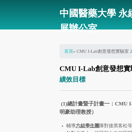
中國醫藥大學 永
展辦公室
您在這裡
首頁
» CMU I-Lab創意發想實驗室 
CMU I-Lab創意發想實
績效目標
(1)總計畫暨子計畫一：CMU
明豪助理教授）
輔導
六組學生團
隊對接黑客松