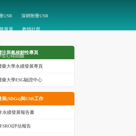
冊USR
深耕附冊USR
發展週
教師社群
學校首頁
標注與氣候韌性專頁
學生心得回饋
醫藥大學永續發展專頁
醫藥大學ESG驗證中心
展(SDGs)與USR工作
5年永續發展報告書
5年SROI評估報告