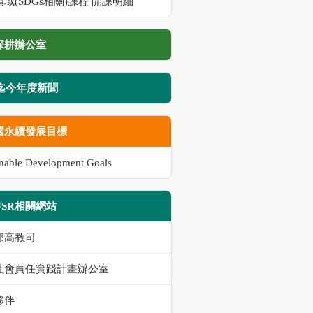
域(SDGs相關)課程 開課明細
深耕辦公室
8迄今年度新聞
國永續發展目標
inable Development Goals
USR相關網站
部高教司
社會責任實踐計畫辦公室
夥伴