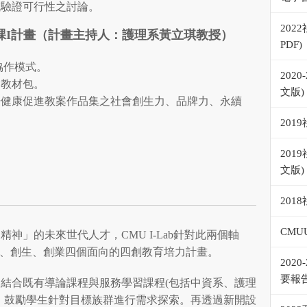
域驗證可行性之討論。
20
課
I
計畫（計畫主持人：護理系黃立琪教授）
PDF)
協作模式。
202
進教材包。
文版)
升健康促進教案作品集之社會創生力、品牌力、永續
201
20
文版)
20
CMU
精神」的未來世代人才，CMU I-Lab針對此兩個軸
、創意、創生、創業四個面向的四創教育培力計畫。
202
要報
結合既有導論課程與服務學習課程(包括中資系、護理
，鼓勵學生針對目標族群進行需求探索。再透過新開設