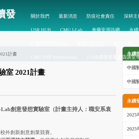
續發
關於我們
最新消息
防疫社會責任
深耕主
USR HUB
CMU I-Lab
食藥安資訊網
永續
計畫執行成效評估
本校USR GIS
聯絡我們
永續
2021計畫
CMU USR International
113永續發展週黃昏講堂
中國
驗室 2021計畫
中國
永續發
 I-Lab創意發想實驗室（計畫主持人：職安系袁
202
202
等校外創新創意創業競賽。