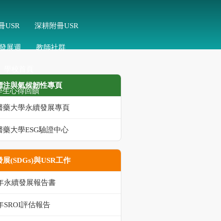
冊USR
深耕附冊USR
發展週
教師社群
學校首頁
標注與氣候韌性專頁
學生心得回饋
醫藥大學永續發展專頁
醫藥大學ESG驗證中心
展(SDGs)與USR工作
5年永續發展報告書
5年SROI評估報告