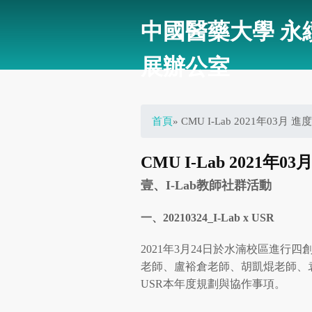
中國醫藥大學 永
展辦公室
您在這裡
首頁
» CMU I-Lab 2021年03月 
CMU I-Lab 2021年0
壹、
I-Lab
教師社群活動
一、
20210324_I-Lab x USR
2021年3月24日於水湳校區進
老師、盧裕倉老師、胡凱焜老師、袁
USR本年度規劃與協作事項。