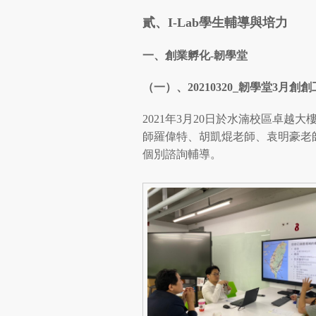
貳、
I-Lab
學生輔導與培力
一、創業孵化
-
韌學堂
（一）、
20210320_
韌學堂
3
月創創
2021年3月20日於水湳校區卓越大
師羅偉特、胡凱焜老師、袁明豪老師輔
個別諮詢輔導。