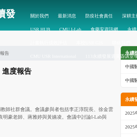
續發
關於我們
最新消息
防疫社會責任
深耕主
USR HUB
CMU I-Lab
食藥安資訊網
永續
計畫執行成效評估
本校USR GIS
聯絡我們
永續
進度報告
CMU USR International
113永續發展週黃昏講堂
中國
3月 進度報告
中國
永續發
行四創教師社群會議。會議參與者包括李正淳院長、徐金雲
202
明豪老師、蔣雅婷與黃嬿凌。會議中討論I-Lab與
202