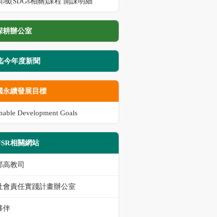
域(SDGs相關)課程 開課明細
深耕辦公室
8迄今年度新聞
國永續發展目標
inable Development Goals
USR相關網站
部高教司
社會責任實踐計畫辦公室
夥伴