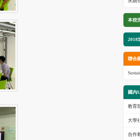
永續領
本校
201
聯合
Susta
國內
教育
大學
合作