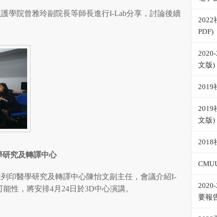
康照護學院曾雅玲副院長等師長進行I-Lab分享，討論後續
20
PDF)
202
文版)
201
20
文版)
20
學研究及轉譯中心
CMU
多維列印醫學研究及轉譯中心陳怡文副主任，會議介紹I-
202
作可能性，將安排4月24日於3D中心演講。
要報