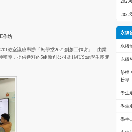
20
20
永續
工作坊
永續
樓701教室議廳舉辦「韌學堂2021創創工作坊」，由業
導，提供進駐的5組新創公司及1組UStart學生團隊
永續
摯樸
粉專
學生
學生
學生C