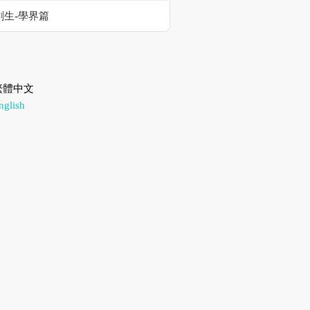
創生-學界篇
繁體中文
glish