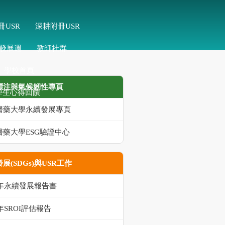
冊USR
深耕附冊USR
發展週
教師社群
學校首頁
標注與氣候韌性專頁
學生心得回饋
醫藥大學永續發展專頁
醫藥大學ESG驗證中心
展(SDGs)與USR工作
5年永續發展報告書
5年SROI評估報告