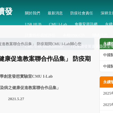
續發
關於我們
最新消息
防疫社會責任
深耕主
USR HUB
CMU I-Lab
食藥安資訊網
永續
計畫執行成效評估
本校USR GIS
聯絡我們
永續
進教案聯合作品集」 防疫期間CMU I-Lab關心您
CMU USR International
113永續發展週黃昏講堂
中國
健康促進教案聯合作品集」 防疫期
中國
學創意發想實驗室
CMU I-Lab
永續發
染病之健康促進教案聯合作品集」
202
2021.5.27
202