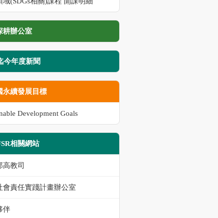
域(SDGs相關)課程 開課明細
深耕辦公室
8迄今年度新聞
國永續發展目標
inable Development Goals
USR相關網站
部高教司
社會責任實踐計畫辦公室
夥伴