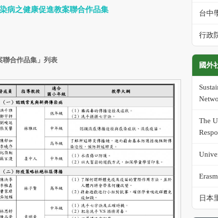
新興傳染病之健康促進教案聯合作品集
台中
行政
案聯合作品集」列表
國外
Susta
Netwo
The Un
Respo
Univer
Erasm
日本里山