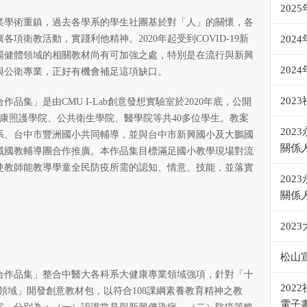
202
業學術重鎮，過去各學系的學生社團基於對「人」的關懷，各
項衛教活動，實踐利他精神。2020年起受到COVID-19新
202
場健體領域的相關教材尚有可加強之處，特別是在流行與新興
202
與公衛專業，正好有機會補足這項缺口。
20
集」是由CMU I-Lab創意發想實驗室於2020年底，公開
康照護學院、公共衛生學院、醫學院等共40多位學生。教案
20
系、台中市豐洲國小共同輔導，並與台中市新興國小及大鵬國
關係
域國教輔導團合作推廣。本作品集目標滿足國小教學現場對流
使教師能教導學童全民防疫所需的認知、情意、技能，並落實
20
關係
202
松山
合作品集」整合中醫大各科系大健康專業領域強項，針對「十
20
領域」開發創意教材包，以符合108課綱素養教育精神之教
電子書