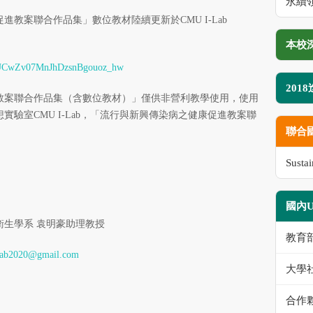
永續領
教案聯合作品集」數位教材陸續更新於CMU I-Lab
本校
el/UCwZv07MnJhDzsnBgouoz_hw
201
教案聯合作品集（含數位教材）」僅供非營利教學使用，使用
驗室CMU I-Lab，「流行與新興傳染病之健康促進教案聯
聯合
Susta
國內
生學系 袁明豪助理教授
教育
lab2020@gmail.com
大學
合作