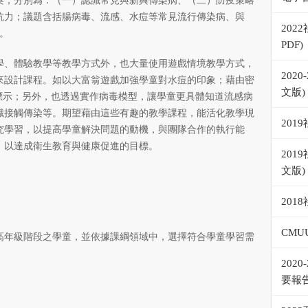
案，分別為：（一）認識常見與新興傳染病、（二）防疫策略
抗力；議題含括腸病毒、流感、水痘等常見流行傳染病、與
20
案。
PDF)
學、體驗教學等教學方式外，也大量使用遊戲情境教學方式，
202
來設計課程。如以大富翁遊戲加強學童對水痘的印象；藉由密
文版)
標示；另外，也透過實作病毒模型，讓學童更具體知道流感病
識接觸傳染等。期望藉由這些有趣的教學課程，能活化教學現
201
究學習，以提高學童解決問題的動機，與團隊合作的執行能
，以達成衛生教育與健康促進的目標。
20
文版)
20
CMU
高年級階段之學童，並依據課綱領域中，選擇符合學童學習需
202
要報